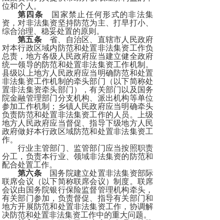
位和个人。
第四条
国家禁止任何形式的非法集
资，对非法集资坚持防范为主、打早打小、
综合治理、稳妥处置的原则。
第五条
省、自治区、直辖市人民政府
对本行政区域内防范和处置非法集资工作负
总责，地方各级人民政府应当建立健全政府
统一领导的防范和处置非法集资工作机制。
县级以上地方人民政府应当明确防范和处置
非法集资工作机制的牵头部门（以下简称处
置非法集资牵头部门），有关部门以及国务
院金融管理部门分支机构、派出机构等单位
参加工作机制；乡镇人民政府应当明确牵头
负责防范和处置非法集资工作的人员。上级
地方人民政府应当督促、指导下级地方人民
政府做好本行政区域防范和处置非法集资工
作。
行业主管部门、监管部门应当按照职责
分工，负责本行业、领域非法集资的防范和
配合处置工作。
第六条
国务院建立处置非法集资部际
联席会议（以下简称联席会议）制度。联席
会议由国务院银行保险监督管理机构牵头，
有关部门参加，负责督促、指导有关部门和
地方开展防范和处置非法集资工作，协调解
决防范和处置非法集资工作中的重大问题。