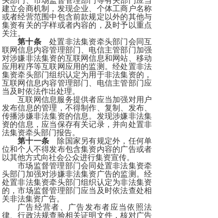
头部门、市场监督管理部门等有关部门应当
建立会商机制，发现企业、个体工商户名称
或者经营范围中包含前款规定以外的其他与
集资有关的字样或者内容的，及时予以重点
关注。
第十条
处置非法集资牵头部门会同互
联网信息内容管理部门、电信主管部门加强
对涉嫌非法集资的互联网信息和网站、移动
应用程序等互联网应用的监测。经处置非法
集资牵头部门组织认定为用于非法集资的，
互联网信息内容管理部门、电信主管部门应
当及时依法作出处理。
互联网信息服务提供者应当加强对用户
发布信息的管理，不得制作、复制、发布、
传播涉嫌非法集资的信息。发现涉嫌非法集
资的信息，应当保存有关记录，并向处置非
法集资牵头部门报告。
第十一条
除国家另有规定外，任何单
位和个人不得发布包含集资内容的广告或者
以其他方式向社会公众进行集资宣传。
市场监督管理部门会同处置非法集资牵
头部门加强对涉嫌非法集资广告的监测。经
处置非法集资牵头部门组织认定为非法集资
的，市场监督管理部门应当及时依法查处相
关非法集资广告。
广告经营者、广告发布者应当依照法
律、行政法规查验相关证明文件，核对广告