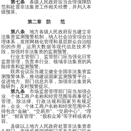
第七条
各级人民政府应当合理保障防
范和处置非法集资工作相关经费，并列入本
级预算。
第二章 防 范
第八条
地方各级人民政府应当建立非
法集资监测预警机制，纳入社会治安综合治
理体系，发挥网格化管理和基层群众自治组
织的作用，运用大数据等现代信息技术手
段，加强对非法集资的监测预警。
行业主管部门、监管部门应当强化日常
监督管理，负责本行业、领域非法集资的风
险排查和监测预警。
联席会议应当建立健全全国非法集资监
测预警体系，推动建设国家监测预警平台，
促进地方、部门信息共享，加强非法集资风
险研判，及时预警提示。
第九条
市场监督管理部门应当加强企
业、个体工商户名称和经营范围等商事登记
管理。除法律、行政法规和国家另有规定
外，企业、个体工商户名称和经营范围中不
得包含“金融”、“交易所”、“交易中心”、“理
财”、“财富管理”、“股权众筹”等字样或者内
容。
县级以上地方人民政府处置非法集资牵