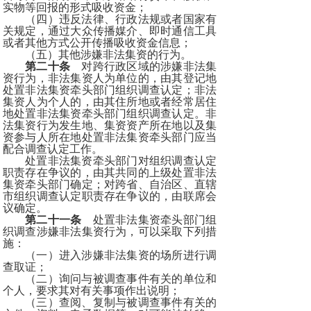
实物等回报的形式吸收资金；
（四）违反法律、行政法规或者国家有
关规定，通过大众传播媒介、即时通信工具
或者其他方式公开传播吸收资金信息；
（五）其他涉嫌非法集资的行为。
第二十条
对跨行政区域的涉嫌非法集
资行为，非法集资人为单位的，由其登记地
处置非法集资牵头部门组织调查认定；非法
集资人为个人的，由其住所地或者经常居住
地处置非法集资牵头部门组织调查认定。非
法集资行为发生地、集资资产所在地以及集
资参与人所在地处置非法集资牵头部门应当
配合调查认定工作。
处置非法集资牵头部门对组织调查认定
职责存在争议的，由其共同的上级处置非法
集资牵头部门确定；对跨省、自治区、直辖
市组织调查认定职责存在争议的，由联席会
议确定。
第二十一条
处置非法集资牵头部门组
织调查涉嫌非法集资行为，可以采取下列措
施：
（一）进入涉嫌非法集资的场所进行调
查取证；
（二）询问与被调查事件有关的单位和
个人，要求其对有关事项作出说明；
（三）查阅、复制与被调查事件有关的