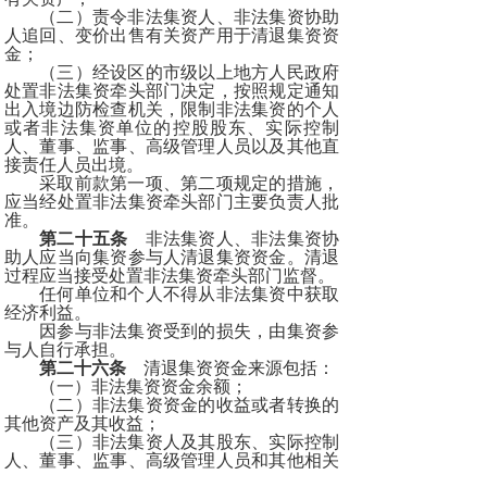
（二）责令非法集资人、非法集资协助
人追回、变价出售有关资产用于清退集资资
金；
（三）经设区的市级以上地方人民政府
处置非法集资牵头部门决定，按照规定通知
出入境边防检查机关，限制非法集资的个人
或者非法集资单位的控股股东、实际控制
人、董事、监事、高级管理人员以及其他直
接责任人员出境。
采取前款第一项、第二项规定的措施，
应当经处置非法集资牵头部门主要负责人批
准。
第二十五条
非法集资人、非法集资协
助人应当向集资参与人清退集资资金。清退
过程应当接受处置非法集资牵头部门监督。
任何单位和个人不得从非法集资中获取
经济利益。
因参与非法集资受到的损失，由集资参
与人自行承担。
第二十六条
清退集资资金来源包括：
（一）非法集资资金余额；
（二）非法集资资金的收益或者转换的
其他资产及其收益；
（三）非法集资人及其股东、实际控制
人、董事、监事、高级管理人员和其他相关
人员从非法集资中获得的经济利益；