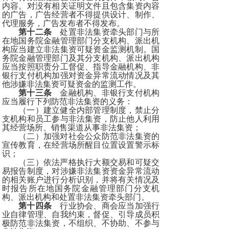
内容。对没有相关证明文件且包含集资内容
的广告，广告经营者不得提供设计、制作、
代理服务，广告发布者不得发布。
第十二条
处置非法集资牵头部门与所
在地国务院金融管理部门分支机构、派出机
构应当建立非法集资可疑资金监测机制。国
务院金融管理部门及其分支机构、派出机构
应当按照职责分工督促、指导金融机构、非
银行支付机构加强对资金异常流动情况及其
他涉嫌非法集资可疑资金的监测工作。
第十三条
金融机构、非银行支付机构
应当履行下列防范非法集资的义务：
（一）建立健全内部管理制度，禁止分
支机构和员工参与非法集资，防止他人利用
其经营场所、销售渠道从事非法集资；
（二）加强对社会公众防范非法集资的
宣传教育，在经营场所醒目位置设置警示标
识；
（三）依法严格执行大额交易和可疑交
易报告制度，对涉嫌非法集资资金异常流动
的相关账户进行分析识别，并将有关情况及
时报告所在地国务院金融管理部门分支机
构、派出机构和处置非法集资牵头部门。
第十四条
行业协会、商会应当加强行
业自律管理、自我约束，督促、引导成员积
极防范非法集资，不组织、不协助、不参与