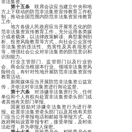
非法集资。
第十五条
联席会议应当建立中央和地
方上下联动的防范非法集资宣传教育工作机
制，推动全国范围内防范非法集资宣传教育
工作。
地方各级人民政府应当开展常态化的防
范非法集资宣传教育工作，充分运用各类媒
介或者载体，以法律政策解读、典型案例剖
析、投资风险教育等方式，向社会公众宣传
非法集资的违法性、危害性及其表现形式
等，增强社会公众对非法集资的防范意识和
识别能力。
行业主管部门、监管部门以及行业协
会、商会应当根据本行业、领域非法集资风
险特点，有针对性地开展防范非法集资宣传
教育活动。
新闻媒体应当开展防范非法集资公益宣
传，并依法对非法集资进行舆论监督。
第十六条
对涉嫌非法集资行为，任何
单位和个人有权向处置非法集资牵头部门或
者其他有关部门举报。
国家鼓励对涉嫌非法集资行为进行举
报。处置非法集资牵头部门以及其他有关部
门应当公开举报电话和邮箱等举报方式、在
政府网站设置举报专栏，接受举报，及时依
法处理，并为举报人保密。
第十七条
居民委员会、村民委员会发