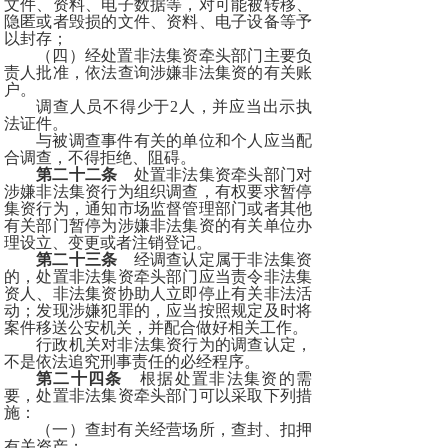
文件、资料、电子数据等，对可能被转移、
隐匿或者毁损的文件、资料、电子设备等予
以封存；
（四）经处置非法集资牵头部门主要负
责人批准，依法查询涉嫌非法集资的有关账
户。
调查人员不得少于2人，并应当出示执
法证件。
与被调查事件有关的单位和个人应当配
合调查，不得拒绝、阻碍。
第二十二条
处置非法集资牵头部门对
涉嫌非法集资行为组织调查，有权要求暂停
集资行为，通知市场监督管理部门或者其他
有关部门暂停为涉嫌非法集资的有关单位办
理设立、变更或者注销登记。
第二十三条
经调查认定属于非法集资
的，处置非法集资牵头部门应当责令非法集
资人、非法集资协助人立即停止有关非法活
动；发现涉嫌犯罪的，应当按照规定及时将
案件移送公安机关，并配合做好相关工作。
行政机关对非法集资行为的调查认定，
不是依法追究刑事责任的必经程序。
第二十四条
根据处置非法集资的需
要，处置非法集资牵头部门可以采取下列措
施：
（一）查封有关经营场所，查封、扣押
有关资产；