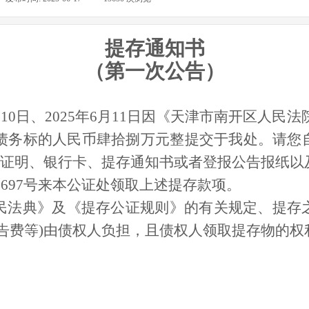
提存通知书
（第一次公告）
月
10
日、
2025
年
6
月
11
日因《天津市南开区人民法
债务标的
人民币肆拾捌万元整提交于我处
。请您
证明、银行卡、提存通知书或者登报公告报纸以
2697
号
来本公证处领取上述提存款项。
民法典》及《提存公证规则》的有关规定、提存
告费等
)
由债权人负担，且债权人领取提存物的权