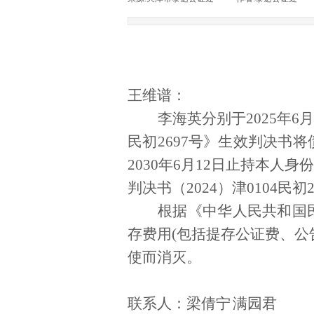
王维谱：
李海英分别于
2025
年
6
民初
2697
号》
生效判决书将
2030
年
6
月
12
日止持本人身份
判决书
（
2024
）津
0104
民初
根据《中华人民共和国
存费用
(
包括提存公证费、公
使而消灭。
联系人：梁倩宁
满园君