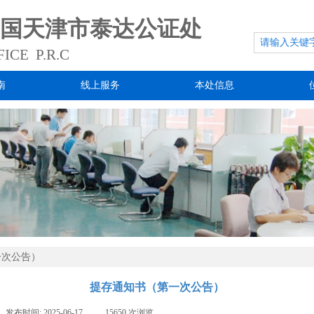
国天津市泰达公证处
ICE P.R.C
南
线上服务
本处信息
一次公告）
提存通知书（第一次公告）
发布时间:
2025-06-17
|
15650
次浏览
|