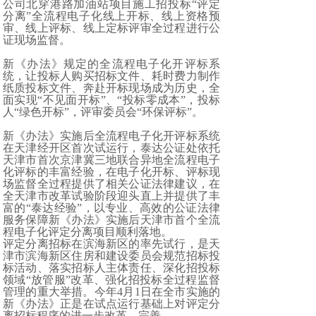
公司北穿港路加油站项目施工招投标“评定
分离”全流程电子化线上开标、线上资格预
审、线上评标、线上定标评审全过程进行公
证现场监督。
新《办法》规定的全流程电子化开评标系
统，让投标人购买招标文件、耗时费力制作
纸质投标文件、奔赴开标现场成为历史，全
面实现“不见面开标”、“投标零成本”，投标
人“绿色开标”，评审委员会“环保评标”。
新《办法》实施后全流程电子化开评标系统
在天津经开区首次试运行，泰达公证处依托
天津市首次京津冀三地联合异地全流程电子
化评标的丰富经验，在电子化开标、评标现
场监督全过程提供了相关公证法律建议，在
全天津市改革试验阶段迎头直上并提供了丰
富的“泰达经验”，以专业、高效的公证法律
服务保障新《办法》实施后天津市首个全流
程电子化评定分离项目顺利落地。
评定分离招标在滨海新区的率先试行，是天
津市滨海新区住房和建设委员会规范招标投
标活动、落实招标人主体责任、深化招投标
领域“放管服”改革、强化招投标全过程监督
管理的重大举措。今年4月1日在全市实施的
新《办法》正是在试点运行基础上对评定分
离招标程序的进一步改革、完善。