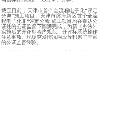
截至目前，天津市首个全流程电子化“评定
分离”施工项目、天津市滨海新区首个全流
程电子化非“评定分离”施工项目均在泰达公
证处的公证监督下圆满完成，为新《办法》
实施后的开评标程序规范、开评标系统操作
注意事项、现场突发情况响应等积累了丰富
的公证监督经验。
滨海新区作为天津市的首个试点先行区，自
2022年4月1日起，率先在滨海新区全域使用
国有资金（包括财政资金）的施工类公开招
标项目采用“全流程电子化评定分离”方式开
展招投标工作。
泰达公证处作为多年耕耘在招投标现场监督
公证一线的公证机构，在评定分离招标试点
运行的第一时间，积极响应建设管理部门的
要求，与招标人、招标代理机构开展多次座
谈调研，探讨“评定分离”新模式下的招投标
工作如何顺利开展并实施监督，同时应招标
人迫切需求，独立、快速、自主研发了“泰
达公证处评委抽取系统”，解决了招标人在
“评定分离”相关环节抽取评委“程序难”、“监
督难”、“时间紧”、“成本高”等技术难题和成
本难题，并建立了全新的适应“评定分离”新
形势下的动态工作程序与材料清单，让招标