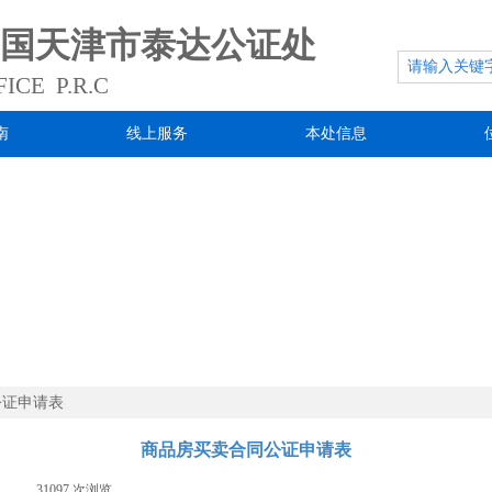
国天津市泰达公证处
ICE P.R.C
南
线上服务
本处信息
公证申请表
商品房买卖合同公证申请表
1
|
31097
次浏览
|