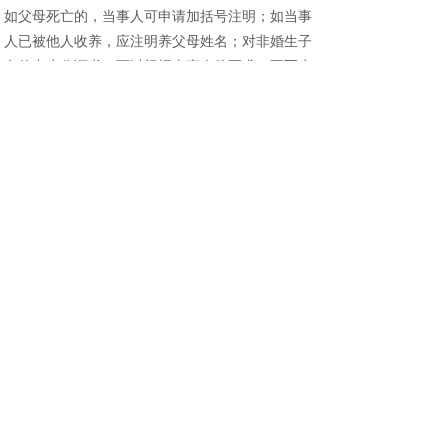
如父母死亡的，当事人可申请加括号注明；如当事
人已被他人收养，应注明养父母姓名；对非婚生子
女的出生公证书，可以根据当事人的要求，不写生
父姓名。
（
6
）当事人所提供身份证与境外证件上（如护
照、通行证等）日期不一致，而提出更改的，如确
属原发证机关工作失误造成不一致，当事人需到发
证机关要求更正，然后给予公证。如公证当事人当
时为了出国而谎报年龄，查清楚后应按真实年龄给
予公证。
（
7
）已在国外的当事人申请办理出生公证书，公
证处经调查，未找到任何线索的，可为当事人出
具
"
查无档案记载公证书
"
。在美国等国家，此公证
书可作为次要证据使用。
（
8
）公证处只能为在我国出生的我国自然人或外
国人办理出生公证书。在国外出生的人，如需要此
类证明的，应在当地有关机关取得出生证明。
（
9
）公证机构也可以根据当事人或使用地的要