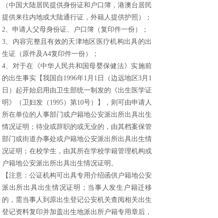
（中国大陆居民提供身份证和户口簿，港澳台居民
提供来往内地或大陆通行证
，
外籍人提供护照）
；
2
、申请人父母身份证、户口簿（复印件一份）；
3
、内容完整且有效的天津地区医疗机构出具的出
生证（原件及
A4
复印件一份）；
4
、对于在《中华人民共和国母婴保健法》实施前
的出生事实【我国自
1996
年
1
月
1
日（边远地区
3
月
1
日）起开始启用由卫生部统一制发的《出生医学证
明》（卫妇发（
1995
）第
10
号）】，则可由申请人
所在单位的人事部门或户籍地公安派出所出具出生
情况证明；待业或辞职的或无业的，由其档案保管
部门或街道办事处或户籍地公安派出所出具出生情
况证明；在校学生，由其所在学校学籍管理机构或
户籍地公安派出所出具出生情况证明。
【注意：公证机构可出具专用介绍函供户籍地公安
派出所出具出生情况证明；当事人发生户籍迁移
的，需当事人到原出生登记公安机关查阅相关出生
登记资料复印并加盖出生地派出所户籍专用章后，