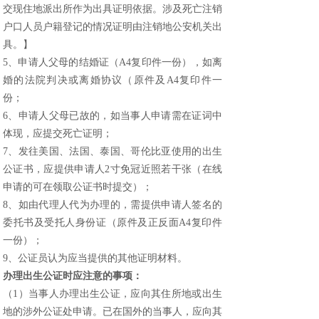
交现住地派出所作为出具证明依据。涉及死亡注销
户口人员户籍登记的情况证明由注销地公安机关出
具。】
5
、申请人父母的结婚证（
A4
复印件一份），如离
婚的法院判决或离婚协议（原件及
A4
复印件一
份；
6
、申请人父母已故的，如当事人申请需在证词中
体现，应提交死亡证明；
7
、发往美国、法国、泰国、哥伦比亚使用的出生
公证书，应提供申请人
2
寸免冠近照若干张（在线
申请的可在领取公证书时提交）；
8
、如由代理人代为办理的，需提供申请人签名的
委托书及受托人身份证（原件及正反面
A4
复印件
一份）；
9
、公证员认为应当提供的其他证明材料。
办理出生公证时应注意的事项：
（
1
）当事人办理出生公证，应向其住所地或出生
地的涉外公证处申请。已在国外的当事人，应向其