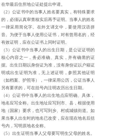
在华最后住所地公证处提出申请。
（
2
）公证书中的当事人姓名要真实，有特殊要求
的，必须认真审查核实后再予证明。当事人的姓名
一律采用简化字。在外文译文中，要使用汉语拼
音。为便于当事人使用公证书，对有曾用名的，经
有效证明，应在公证书上同时证明。
（
3
）公证书中当事人的出生日期，是公证证明的
核心内容之一，务必准确、真实，并有确凿的证
据。出生日期以身份证为准，没有身份证以户籍证
明或出生证明为准，无上述证明，参照其他证明
（如档案、护照等），一律采用公历，公证当事人
另有要求的，可在括号内注明农历出生日期。
（
4
）公证书中当事人的出生地点应明确、具体，
地名应写全称。出生地址应写到市、县，根据使用
地（国家）要求，也可写到乡、村或城镇街道。如
果当事人出生时的地名已改变，应在现在地名后括
号内，写明原地名全称。
（
5
）出生证明当事人父母要写明生父母的姓名。