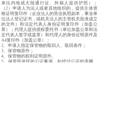
来往内地或大陆通行证、外籍人提供护照）；
（
2
）申请人为法人或者其他组织的，提供主体资
格证明复印件（企业法人的营业执照副本，事业单
位法人登记证书，或机关法人的主管机关批准成立
的文件）和法定代表人身份证明复印件（加盖公
章）；代理人提供授权委托书（单位加盖公章和法
定代表人签字或盖章）和代理人的身份证明原件及
A4
复印件（加盖公章）；
2
、申请人指定保管物的取回人、取回条件；
3
、保管物原件；
4
、保管物的权利证明原件。
5
、
保管所依托的公证事项，如经过公证的遗嘱、
保全证据、协议或合同等；
6
、
公证员认为应当提交的其他证明材料。
五、办理时间
办理时间：周一至周六
8:30-11:30 13:30—17:00
注：国家法定节假日不办公
六、办理地点
天津经济技术开发区宏达街
21
号开发区档案馆北门
五楼
七、联系电话
联系电话：
25203325
、
25203326
、
25203327
、
25203328
八、表格下载
自然人公证申请表
企业公证申请表