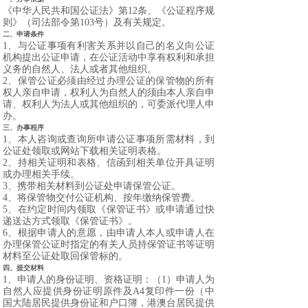
《中华人民共和国公证法》第
12
条、《公证程序规
则》（司法部令第
103
号）
及有关规定。
二、申请条件
1
、与公证事项有利害关系并以自己的名义向公证
机构提出公证申请，在公证活动中享有权利和承担
义务的自然人、法人或者其他组织。
2
、保管公证必须由经过办理公证的保管物的所有
权人亲自申请，权利人为自然人的须由本人亲自申
请、权利人为法人或其他组织的，可委派代理人申
办。
三、办事程序
1
、本人咨询或查询所申请公证事项所需材料，到
公证处领取或网站下载相关证明表格。
2
、持相关证明和表格、信函到相关单位开具证明
或办理相关手续。
3
、携带相关材料到公证处申请保管公证。
4
、将保管物交付公证机构、按年缴纳保管费。
5
、在约定时间内领取《保管证书》或申请通过快
递送达方式领取《保管证书》。
6
、根据申请人的意愿，由申请人本人或申请人在
办理保管公证时指定的有关人员持保管证书等证明
材料至公证处取回保管标的。
四、提交材料
1
、申请人的身份证明、资格证明：（
1
）申请人为
自然人应提供身份证明原件及
A4
复印件一份（中
国大陆居民提供身份证和户口簿，港澳台居民提供