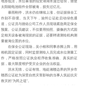
地形低洼，水位暴涨的仙女湖湖水漫过堤坝，致使
太阳能电池组件全部被淹，损失过亿元。
暴雨刚停，洪水仍在继续上涨，但证据保全工
作刻不容缓。当天下午，渝州公证处启动绿色通
道，公证员与德佑公司工作人员现场紧急商定保全
预案。公证员建议，不仅要用拍照、摄像的方式固
定相关设备被淹现状的证据，还要聘请测绘机构测
量被淹位置的水位。
在保全公证现场，吴小根和同事赤脚上阵，用
相机固定证据，同时监督测绘人员完成水位测量工
作，严格按照公证执业程序收集准确、真实的证
据，最大限度维护受灾企业的合法权益。
洪水无情，公证有情。地处湘赣边界的萍乡市
赣西公证处为深受自然灾害影响的当事人筑起抗灾
救灾的“为民之堤”。
去年夏季的一天，一名当事人急匆匆地走进赣
西公证处，申请办理现场保全公证。原来，当事人
在萍乡市芦溪县南坑村投资经营了一家农场，售卖
农产品是他的主要经济来源。有施工队在农场上游
挖山采矿，挖出的泥土随意堆放在路边，由于突降