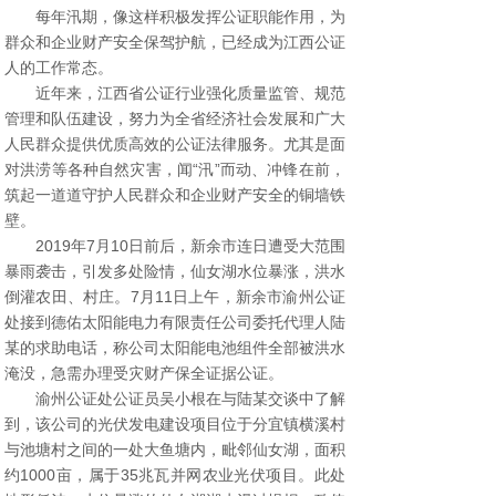
每年汛期，像这样积极发挥公证职能作用，为
群众和企业财产安全保驾护航，已经成为江西公证
人的工作常态。
近年来，江西省公证行业强化质量监管、规范
管理和队伍建设，努力为全省经济社会发展和广大
人民群众提供优质高效的公证法律服务。尤其是面
对洪涝等各种自然灾害，闻“汛”而动、冲锋在前，
筑起一道道守护人民群众和企业财产安全的铜墙铁
壁。
2019年7月10日前后，新余市连日遭受大范围
暴雨袭击，引发多处险情，仙女湖水位暴涨，洪水
倒灌农田、村庄。7月11日上午，新余市渝州公证
处接到德佑太阳能电力有限责任公司委托代理人陆
某的求助电话，称公司太阳能电池组件全部被洪水
淹没，急需办理受灾财产保全证据公证。
渝州公证处公证员吴小根在与陆某交谈中了解
到，该公司的光伏发电建设项目位于分宜镇横溪村
与池塘村之间的一处大鱼塘内，毗邻仙女湖，面积
约1000亩，属于35兆瓦并网农业光伏项目。此处