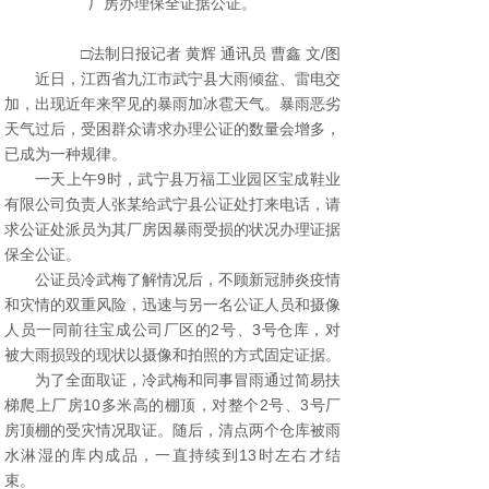
厂房办理保全证据公证。
□法制日报记者 黄辉 通讯员 曹鑫 文/图
近日，江西省九江市武宁县大雨倾盆、雷电交
加，出现近年来罕见的暴雨加冰雹天气。暴雨恶劣
天气过后，受困群众请求办理公证的数量会增多，
已成为一种规律。
一天上午9时，武宁县万福工业园区宝成鞋业
有限公司负责人张某给武宁县公证处打来电话，请
求公证处派员为其厂房因暴雨受损的状况办理证据
保全公证。
公证员冷武梅了解情况后，不顾新冠肺炎疫情
和灾情的双重风险，迅速与另一名公证人员和摄像
人员一同前往宝成公司厂区的2号、3号仓库，对
被大雨损毁的现状以摄像和拍照的方式固定证据。
为了全面取证，冷武梅和同事冒雨通过简易扶
梯爬上厂房10多米高的棚顶，对整个2号、3号厂
房顶棚的受灾情况取证。随后，清点两个仓库被雨
水淋湿的库内成品，一直持续到13时左右才结
束。